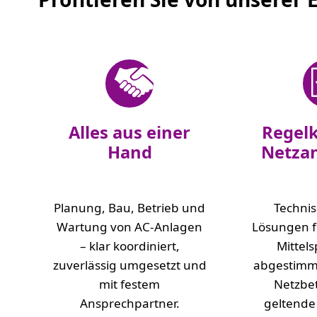
Alles aus einer
Regel
Hand
Netza
Planung, Bau, Betrieb und
Techni
Wartung von AC-Anlagen
Lösungen f
– klar koordiniert,
Mittel
zuverlässig umgesetzt und
abgestimmt
mit festem
Netzbe
Ansprechpartner.
geltende