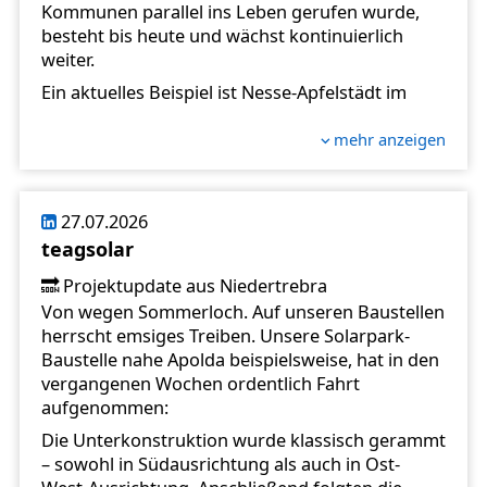
Kommunen parallel ins Leben gerufen wurde,
besteht bis heute und wächst kontinuierlich
weiter.
Ein aktuelles Beispiel ist Nesse-Apfelstädt im
Landkreis Gotha: Auf kommunalen Gebäuden in
Neudietendorf und Gamstädt wurden in dieser
mehr anzeigen
Woche drei neue Photovoltaikanlagen mit
insgesamt 239 kWp offiziell in Betrieb
genommen. Mit dabei waren unter anderem
27.07.2026
Christian Jacob \(Bürgermeister der
teagsolar
Landgemeinde Nesse-Apfelstädt
\),
Sebastian
Baer
\(Vorstandsfunktion in der Stiftung\),
🔜 Projektupdate aus Niedertrebra
Patrick Halbreiter
\(Account Manager für
Von wegen Sommerloch. Auf unseren Baustellen
Stiftungsanlagen\) sowie Vertreter der
herrscht emsiges Treiben. Unsere Solarpark-
beteiligten Baufirmen. Die Stiftung investierte
Baustelle nahe Apolda beispielsweise, hat in den
rund 268.000 Euro in die neuen Anlagen.
vergangenen Wochen ordentlich Fahrt
aufgenommen:
Inzwischen engagieren sich 56 Kommunen und
Verwaltungsgemeinschaften in der Stiftung. 142
Die Unterkonstruktion wurde klassisch gerammt
Photovoltaikanlagen wurden in den
– sowohl in Südausrichtung als auch in Ost-
vergangenen 16 Jahren in ganz Thüringen