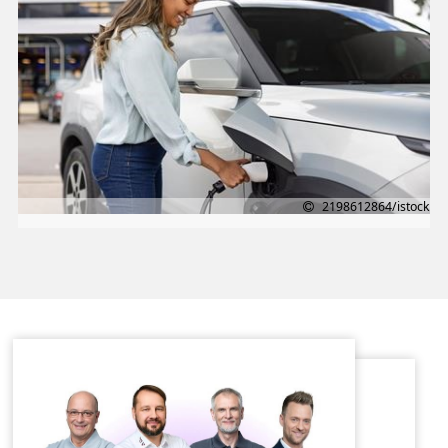
2198612864/istock