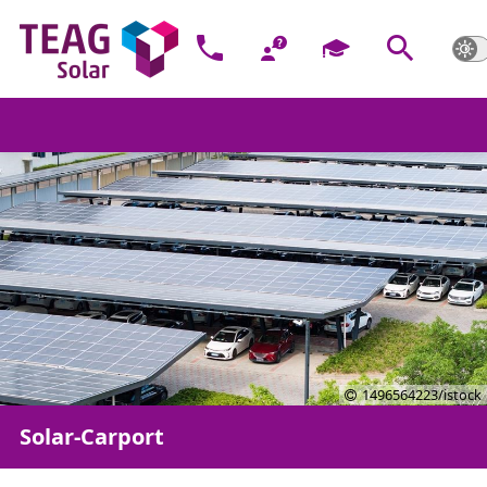
1496564223/istock
Solar-Carport